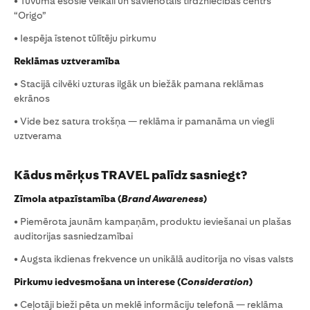
• Tuvumā esošie veikali un savienotais tirdzniecības centrs
“Origo”
• Iespēja īstenot tūlītēju pirkumu
Reklāmas uztveramība
• Stacijā cilvēki uzturas ilgāk un biežāk pamana reklāmas
ekrānos
• Vide bez satura trokšņa — reklāma ir pamanāma un viegli
uztverama
Kādus mērķus TRAVEL palīdz sasniegt?
Zīmola atpazīstamība (
Brand Awareness
)
• Piemērota jaunām kampaņām, produktu ieviešanai un plašas
auditorijas sasniedzamībai
• Augsta ikdienas frekvence un unikālā auditorija no visas valsts
Pirkumu iedvesmošana un interese (
Consideration
)
• Ceļotāji bieži pēta un meklē informāciju telefonā — reklāma