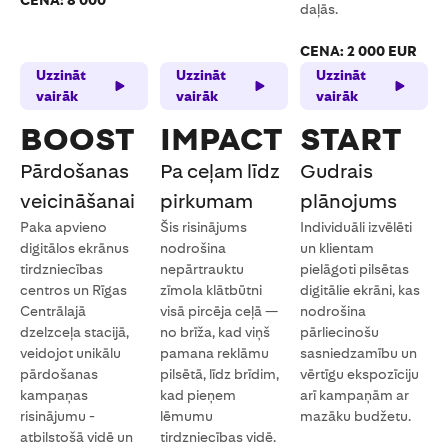
CENA: 8 000
daļās.
CENA: 2 000 EUR
Uzzināt
Uzzināt
Uzzināt
vairāk
vairāk
vairāk
BOOST
IMPACT
START
Pārdošanas
Pa ceļam līdz
Gudrais
veicināšanai
pirkumam
plānojums
Paka apvieno
Šis risinājums
Individuāli izvēlēti
digitālos ekrānus
nodrošina
un klientam
tirdzniecības
nepārtrauktu
pielāgoti pilsētas
centros un Rīgas
zīmola klātbūtni
digitālie ekrāni, kas
Centrālajā
visā pircēja ceļā —
nodrošina
dzelzceļa stacijā,
no brīža, kad viņš
pārliecinošu
veidojot unikālu
pamana reklāmu
sasniedzamību un
pārdošanas
pilsētā, līdz brīdim,
vērtīgu ekspozīciju
kampaņas
kad pieņem
arī kampaņām ar
risinājumu -
lēmumu
mazāku budžetu.
atbilstošā vidē un
tirdzniecības vidē.