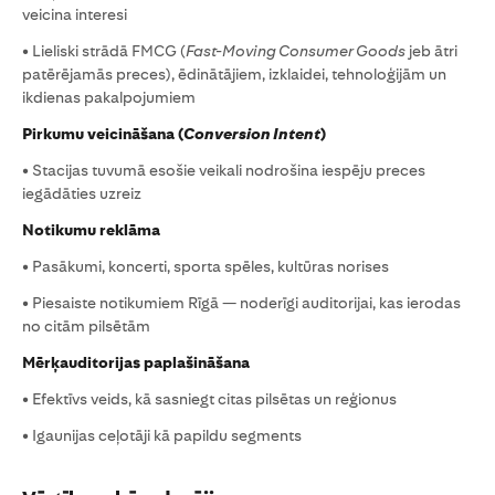
veicina interesi
• Lieliski strādā FMCG (
Fast-Moving Consumer Goods
jeb ātri
patērējamās preces), ēdinātājiem, izklaidei, tehnoloģijām un
ikdienas pakalpojumiem
Pirkumu veicināšana (
Conversion Intent
)
• Stacijas tuvumā esošie veikali nodrošina iespēju preces
iegādāties uzreiz
Notikumu reklāma
• Pasākumi, koncerti, sporta spēles, kultūras norises
• Piesaiste notikumiem Rīgā — noderīgi auditorijai, kas ierodas
no citām pilsētām
Mērķauditorijas paplašināšana
• Efektīvs veids, kā sasniegt citas pilsētas un reģionus
• Igaunijas ceļotāji kā papildu segments