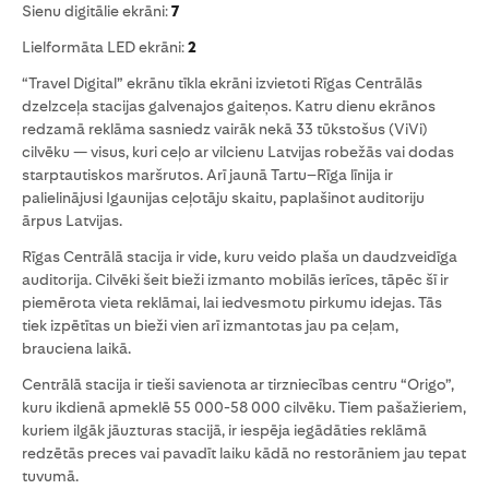
Sienu digitālie ekrāni:
7
Lielformāta LED ekrāni:
2
“Travel Digital” ekrānu tīkla ekrāni izvietoti Rīgas Centrālās
dzelzceļa stacijas galvenajos gaiteņos. Katru dienu ekrānos
redzamā reklāma sasniedz vairāk nekā 33 tūkstošus (ViVi)
cilvēku — visus, kuri ceļo ar vilcienu Latvijas robežās vai dodas
starptautiskos maršrutos. Arī jaunā Tartu–Rīga līnija ir
palielinājusi Igaunijas ceļotāju skaitu, paplašinot auditoriju
ārpus Latvijas.
Rīgas Centrālā stacija ir vide, kuru veido plaša un daudzveidīga
auditorija. Cilvēki šeit bieži izmanto mobilās ierīces, tāpēc šī ir
piemērota vieta reklāmai, lai iedvesmotu pirkumu idejas. Tās
tiek izpētītas un bieži vien arī izmantotas jau pa ceļam,
brauciena laikā.
Centrālā stacija ir tieši savienota ar tirzniecības centru “Origo”,
kuru ikdienā apmeklē 55 000-58 000 cilvēku. Tiem pašažieriem,
kuriem ilgāk jāuzturas stacijā, ir iespēja iegādāties reklāmā
redzētās preces vai pavadīt laiku kādā no restorāniem jau tepat
tuvumā.