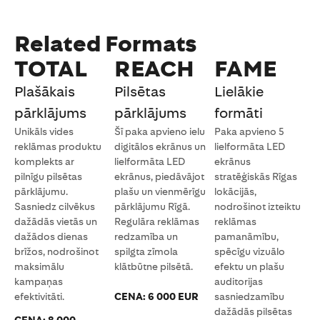
Related Formats
TOTAL
REACH
FAME
Plašākais
Pilsētas
Lielākie
pārklājums
pārklājums
formāti
Unikāls vides
Šī paka apvieno ielu
Paka apvieno 5
reklāmas produktu
digitālos ekrānus un
lielformāta LED
komplekts ar
lielformāta LED
ekrānus
pilnīgu pilsētas
ekrānus, piedāvājot
stratēģiskās Rīgas
pārklājumu.
plašu un vienmērīgu
lokācijās,
Sasniedz cilvēkus
pārklājumu Rīgā.
nodrošinot izteiktu
dažādās vietās un
Regulāra reklāmas
reklāmas
dažādos dienas
redzamība un
pamanāmību,
brīžos, nodrošinot
spilgta zīmola
spēcīgu vizuālo
maksimālu
klātbūtne pilsētā.
efektu un plašu
kampaņas
auditorijas
efektivitāti.
CENA: 6 000 EUR
sasniedzamību
dažādās pilsētas