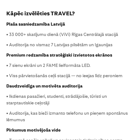
Kāpēc izvēlēties TRAVEL?
Plaša sasniedzamība Latvijā
• 33 000+ skatījumu dienā (ViVi) Rīgas Centrālajā stacijā
• Auditorija no vismaz 7 Latvijas pilsētām un Igaunijas
Premium redzamība stratēģiski izvietotos ekrānos
• 7 sienu ekrāni un 2 FAME lielformāta LED.
• Viss pārvietošanās ceļš stacijā — no ieejas līdz peroniem
Daudzveidīga un motivēta auditorija
• Ikdienas pasažieri, studenti, strādājošie, tūristi un
starptautiskie ceļotāji
• Auditorija, kas bieži izmanto telefonu un pieņem spontānus
lēmumus
Pirkumus motivējoša vide