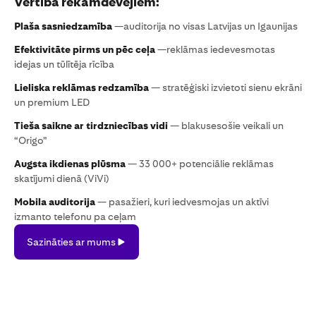
Vērtība rekāmdevējiem:
Plaša sasniedzamība
—auditorija no visas Latvijas un Igaunijas
Efektivitāte pirms un pēc ceļa
—reklāmas iedevesmotas
idejas un tūlītēja rīcība
Lieliska reklāmas redzamība
— stratēģiski izvietoti sienu ekrāni
un premium LED
Tieša saikne ar tirdzniecības vidi
— blakusesošie veikali un
“Origo”
Augsta ikdienas plūsma
— 33 000+ potenciālie reklāmas
skatījumi dienā (ViVi)
Mobila auditorija
— pasažieri, kuri iedvesmojas un aktīvi
izmanto telefonu pa ceļam
Sazināties ar mums
Sazināties
ar
mums