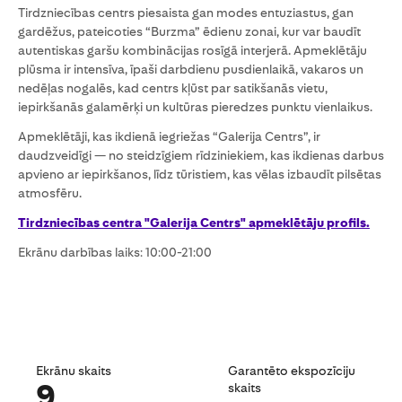
Tirdzniecības centrs piesaista gan modes entuziastus, gan
gardēžus, pateicoties “Burzma” ēdienu zonai, kur var baudīt
autentiskas garšu kombinācijas rosīgā interjerā. Apmeklētāju
plūsma ir intensīva, īpaši darbdienu pusdienlaikā, vakaros un
nedēļas nogalēs, kad centrs kļūst par satikšanās vietu,
iepirkšanās galamērķi un kultūras pieredzes punktu vienlaikus.
Apmeklētāji, kas ikdienā iegriežas “Galerija Centrs”, ir
daudzveidīgi — no steidzīgiem rīdziniekiem, kas ikdienas darbus
apvieno ar iepirkšanos, līdz tūristiem, kas vēlas izbaudīt pilsētas
atmosfēru.
Tirdzniecības centra "Galerija Centrs" apmeklētāju profils.
Ekrānu darbības laiks: 10:00-21:00
Ekrānu skaits
Garantēto ekspozīciju
9
skaits