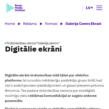
LV
Home
Reklama
Formati
Galerija Centrs Ekrani
Tirdzniecības centra "Galerija centrs"
Digitālie ekrāni
Digitālie ekrāni tirdzniecības vidē kļūst par efektīvu
platformu
, lai uzrunātu mērķtiecīgu patērētāju grupu brīdī, kad
viņi ir atvērti jauniem piedāvājumiem un gatavi pieņemt pirkuma
lēmumus. Tas padara tirdzniecības centrus par stratēģiski
nozīmīgu vietu
reklāmas komunikācijai ar augstu atdeves
potenciālu
.
Ekrāni ir sastopami vietās ar aktīvāko apmeklētāju plūsmu
,