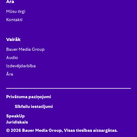
Āra
Mūsu tirgi
Kontakti
Vairāk
Bauer Media Group
Audio
Izdevējdarbība
Āra
Privātuma paziņojumi
Sīkfailu iestatījumi
SpeakUp
Juridiskais
©
2026
Bauer Media Group, Visas tiesības aizsargātas.