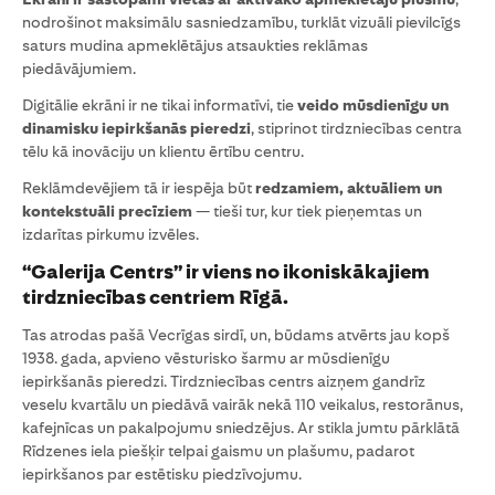
nodrošinot maksimālu sasniedzamību, turklāt vizuāli pievilcīgs
saturs mudina apmeklētājus atsaukties reklāmas
piedāvājumiem.
Digitālie ekrāni ir ne tikai informatīvi, tie
veido mūsdienīgu un
dinamisku iepirkšanās pieredzi
, stiprinot tirdzniecības centra
tēlu kā inovāciju un klientu ērtību centru.
Reklāmdevējiem tā ir iespēja būt
redzamiem, aktuāliem un
kontekstuāli precīziem
— tieši tur, kur tiek pieņemtas un
izdarītas pirkumu izvēles.
“Galerija Centrs” ir viens no ikoniskākajiem
tirdzniecības centriem Rīgā.
Tas atrodas pašā Vecrīgas sirdī, un, būdams atvērts jau kopš
1938. gada, apvieno vēsturisko šarmu ar mūsdienīgu
iepirkšanās pieredzi. Tirdzniecības centrs aizņem gandrīz
veselu kvartālu un piedāvā vairāk nekā 110 veikalus, restorānus,
kafejnīcas un pakalpojumu sniedzējus. Ar stikla jumtu pārklātā
Rīdzenes iela piešķir telpai gaismu un plašumu, padarot
iepirkšanos par estētisku piedzīvojumu.