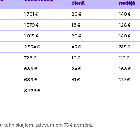
dienā
nedēļā
1 701 €
20 €
140 €
1 379 €
18 €
126 €
1 015 €
20 €
140 €
2 534 €
45 €
315 €
728 €
16 €
112 €
686 €
24 €
168 €
686 €
31 €
217 €
8 729 €
ar tehniskajiem izdevumiem 75 € apmērā.