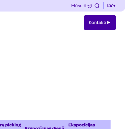
Mūsu tirgi
LV
Kontakti
Kontakti
ry picking
Ekspozīcijas
Ekspozīcijas dienā