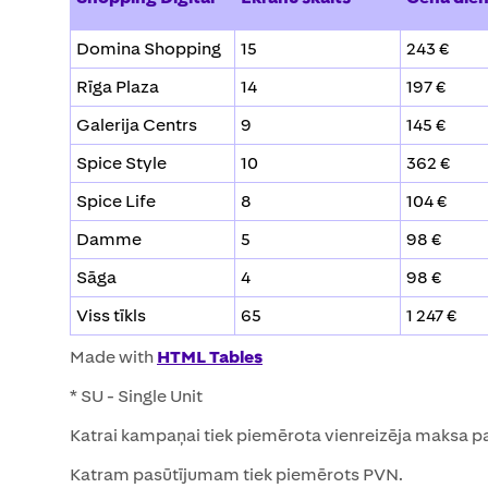
Domina Shopping
15
243 €
Rīga Plaza
14
197 €
Galerija Centrs
9
145 €
Spice Style
10
362 €
Spice Life
8
104 €
Damme
5
98 €
Sāga
4
98 €
Viss tīkls
65
1 247 €
Made with
HTML Tables
* SU - Single Unit
Katrai kampaņai tiek piemērota vienreizēja maksa p
Katram pasūtījumam tiek piemērots PVN.