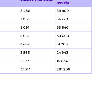
nedēļā
8 486
59 400
7 817
54 720
5 091
35 640
5 657
39 600
4 467
31 269
3 563
24 943
2 233
15 634
37 314
261 206