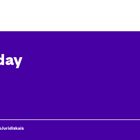
day
p
Juridiskais