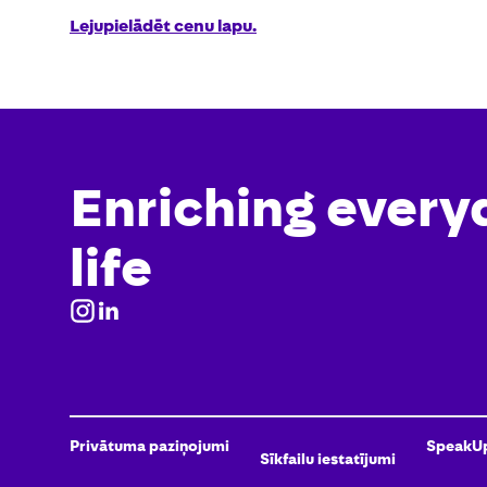
Lejupielādēt cenu lapu.
Enriching every
life
Privātuma paziņojumi
SpeakU
Sīkfailu iestatījumi