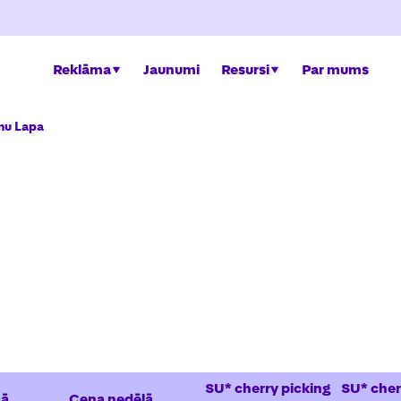
Reklāma
Jaunumi
Resursi
Par mums
nu Lapa
SU* cherry picking
SU* cher
nā
Cena nedēļā