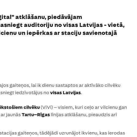
igital" atklāšanu, piedāvājam
sniegt auditoriju no visas Latvijas - vietā,
ilcienu un iepērkas ar staciju savienotajā
ajos gaiteņos, lai ik dienu sastaptos ar aktīvāko cilvēku
sniegt iedzīvotājus no
visas Latvijas
.
ūkstošiem cilvēku
(ViVi) – visiem, kuri ceļo ar vilcienu gan
 ar jaunās
Tartu–Rīgas
līnijas atklāšanu, pieaudzis arī
stacijas gaiteņos, tādējādi uzrunājot ikvienu, kas ierodas