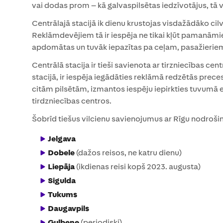
vai dodas prom – kā galvaspilsētas iedzīvotājus, tā 
Centrālajā stacijā ik dienu krustojas visdažādāko cilv
Reklāmdevējiem tā ir iespēja ne tikai kļūt pamanāmie
apdomātas un tuvāk iepazītas pa ceļam, pasažieriem
Centrālā stacija ir tieši savienota ar tirzniecības cen
stacijā, ir iespēja iegādāties reklāmā redzētās preces
citām pilsētām, izmantos iespēju iepirkties tuvumā es
tirdzniecības centros.
Šobrīd tiešus vilcienu savienojumus ar Rīgu nodroši
Jelgava
Dobele
(dažos reisos, ne katru dienu)
Liepāja
(ikdienas reisi kopš 2023. augusta)
Sigulda
Tukums
Daugavpils
Gulbene
(periodiski)