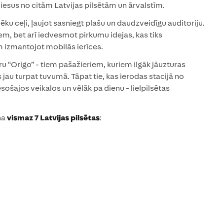
viesus no citām Latvijas pilsētām un ārvalstīm.
ēku ceļi, ļaujot sasniegt plašu un daudzveidīgu auditoriju.
m, bet arī iedvesmot pirkumu idejas, kas tiks
 izmantojot mobilās ierīces.
tru “Origo” - tiem pašažieriem, kuriem ilgāk jāuzturas
 jau turpat tuvumā. Tāpat tie, kas ierodas stacijā no
ošajos veikalos un vēlāk pa dienu - lielpilsētas
na
vismaz 7 Latvijas pilsētas
: