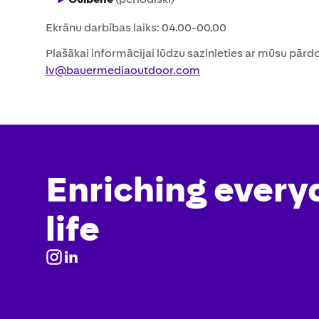
Ekrānu darbības laiks: 04.00-00.00
Plašākai informācijai lūdzu sazinieties ar mūsu pārd
lv@bauermediaoutdoor.com
Enriching every
life