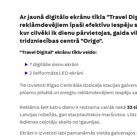
Ar jaunā digitālo ekrānu tīkla "Travel D
reklāmdevējiem īpaši efektīvu iespēju sa
kur cilvēki ik dienu pārvietojas, gaida v
tridzniecības centrā "Origo".
"Travel Digital" ekrānu tīklu veido:
7 digitālie sienu ekrāni
2 lielformāta LED ekrāni
Tie izvietoti Rīgas Centrālās dzelceļa stacijas galven
plūsmu pilsētā un sniegtu reklāmdevējiem iespēju sa
Reklāma šeit katru dienu ir redzama vairāk nekā
33 t
Latvijas robežās, gan starptautiskos maršrutos. Līdz
ikdienas ceļotāju skaits no Igaunijas.
Ekrāni ir izvietoti labi pamanāmās vietās galvenajos 