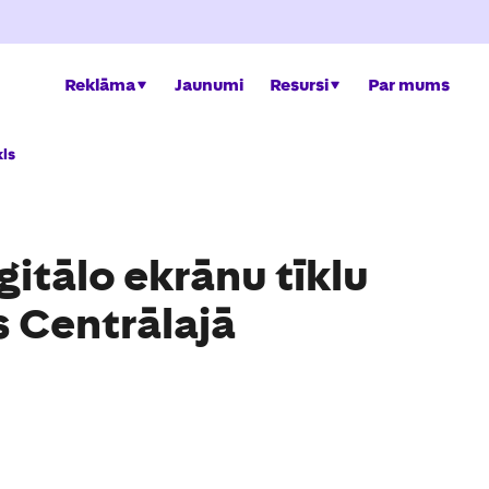
Reklāma
Jaunumi
Resursi
Par mums
kls
itālo ekrānu tīklu
s Centrālajā