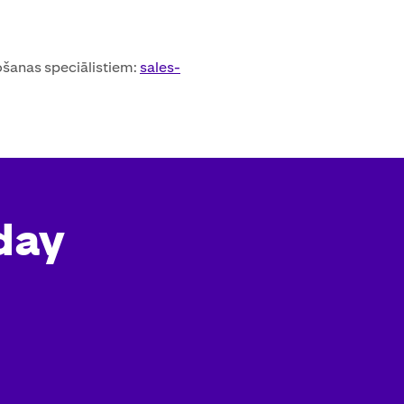
ošanas speciālistiem:
sales-
day