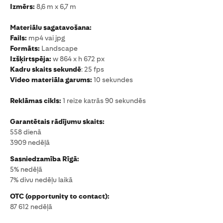
Izmērs:
8,6 m x 6,7 m
Materiālu sagatavošana:
Fails:
mp4 vai jpg
Formāts:
Landscape
Izšķirtspēja:
w 864 x h 672 px
Kadru skaits sekundē
: 25 fps
Video materiāla garums:
10 sekundes
Reklāmas cikls:
1 reize katrās 90 sekundēs
Garantētais rādījumu skaits:
558 dienā
3909 nedēļā
Sasniedzamība Rīgā:
5% nedēļā
7% divu nedēļu laikā
OTC (opportunity to contact):
87 612
nedēļā