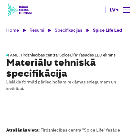
LV
Home
Resursi
Specifikacijas
Spice Life Led
FAME: Tirdzniecības centra 'Spice Life" fasādes LED ekrāns
Materiālu tehniskā
specifikācija
Lielākie formāti pārliecinošam reklāmas sniegumam un
ievērībai.
Atrašānās vieta:
Tirdzniecības centra "Spice Life" fasāde