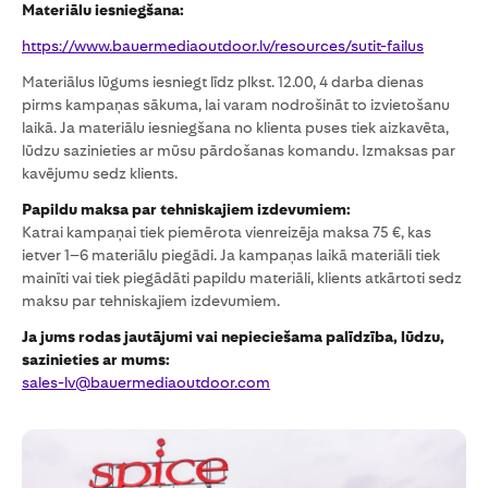
Materiālu iesniegšana:
https://www.bauermediaoutdoor.lv/resources/sutit-failus
Materiālus lūgums iesniegt līdz plkst. 12.00, 4 darba dienas
pirms kampaņas sākuma, lai varam nodrošināt to izvietošanu
laikā. Ja materiālu iesniegšana no klienta puses tiek aizkavēta,
lūdzu sazinieties ar mūsu pārdošanas komandu. Izmaksas par
kavējumu sedz klients.
Papildu maksa par tehniskajiem izdevumiem:
Katrai kampaņai tiek piemērota vienreizēja maksa 75 €, kas
ietver 1–6 materiālu piegādi. Ja kampaņas laikā materiāli tiek
mainīti vai tiek piegādāti papildu materiāli, klients atkārtoti sedz
maksu par tehniskajiem izdevumiem.
Ja jums rodas jautājumi vai nepieciešama palīdzība, lūdzu,
sazinieties ar mums:
sales-lv@bauermediaoutdoor.com